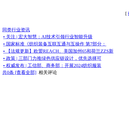
[
同类行业资讯
• 关注 | 宏大智慧：AI技术引领行业智能升级
• 国家标准《纺织装备互联互通与互操作 第7部分：
• 【法规更新】欧盟REACH、美国加州65和荷兰ZZS新
• 政策 | 三部门力推绿色供应链设计，优先选择可
• 权威发布 | 工信部、商务部：开展2024纺织服装
共
0
条 [查看全部]
相关评论