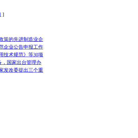
口
]
减政策的先进制造业企
业规范企业公告申报工作
用技术规范》等30项
装备，国家出台管理办
国家发改委提出三个重