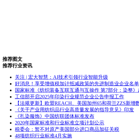
推荐图文
推荐行业资讯
关注 | 宏大智慧：AI技术引领行业智能升级
好消息！享受增值税加计抵减政策的先进制造业企业名单
国家标准《纺织装备互联互通与互操作 第7部分：染整》
工信部开启2025年印染行业规范企业公告申报工作
【法规更新】欧盟REACH、美国加州65和荷兰ZZS新
《关于产业用纺织品行业高质量发展的指导意见》印发
《扎染服饰》中国纺联团体标准发布
2020年国家标准和行业标准立项计划公示
税委会：暂不对原产美国部分进口商品加征关税
48项纺织行业标准4月实施