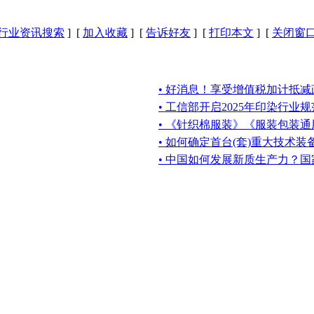
行业资讯搜索
] [
加入收藏
] [
告诉好友
] [
打印本文
] [
关闭窗
• 好消息！享受增值税加计抵
• 工信部开启2025年印染行
• 《针织棉服装》《服装包装通
• 如何确定首台(套)重大技术
• 中国如何发展新质生产力？