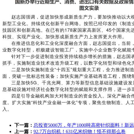
赵志国强调，促进加快形成新质生产力，要加快推动以大模型
新型工业化。持续优化创新平台网络。按照已经印发的《制造
技园区和创新高地。在已有的178家国家高新区、45个国家
科技、实现产业化、加快形成新质生产力上发挥更大作用。
在推进信息化和工业化深度融合方面，赵志国提出，当前，5
业数字化转型，积极建设智能工厂，实施中小企业数字化赋能
针对下一步促进制造业投资持续稳步增长的措施，赵志国表
抓手，实施制造业技术改造升级工程，以数字化转型和绿色化
二是加快实施制造业“十四五”规划重大工程，全力推进制造
面，突破一批标志性装备；加快实施产业基础再造工程，围绕
三是加快5G、千兆光网、算力等新型信息基础设施建设发展
息基础设施对经济社会数字化转型的赋能和支撑作用，进一步
四是引导金融机构加大对制造业的资金投入。深化产融合作，
度。扩大实施“科技产业金融一体化”专项，聚焦生物制造、
入。
下一篇：
总投资5000万，年产1000吨高密针织面料！
上一篇：
92.7万台织机！631亿米织物！怪不得那么卷