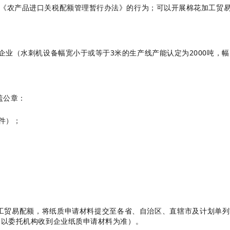
违反《农产品进口关税配额管理暂行办法》的行为；可以开展棉花加工贸
的企业（水刺机设备幅宽小于或等于3米的生产线产能认定为2000吨，幅
盖公章：
件）；
贸易配额，将纸质申请材料提交至各省、自治区、直辖市及计划单列市
日（以委托机构收到企业纸质申请材料为准）。