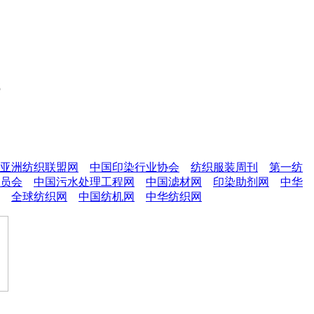
载
亚洲纺织联盟网
中国印染行业协会
纺织服装周刊
第一纺
员会
中国污水处理工程网
中国滤材网
印染助剂网
中华
全球纺织网
中国纺机网
中华纺织网