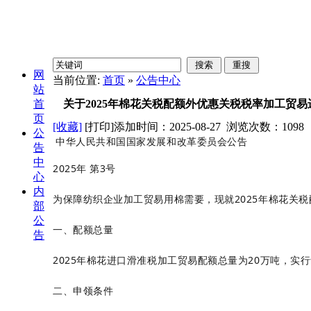
网
当前位置:
首页
»
公告中心
站
首
关于2025年棉花关税配额外优惠关税税率加工贸
页
[收藏]
[打印]
添加时间：2025-08-27 浏览次数：
1098
公
中华人民共和国国家发展和改革委员会公告
告
中
2025年 第3号
心
内
为保障纺织企业加工贸易用棉需要，现就2025年棉花关
部
公
一、配额总量
告
2025年棉花进口
滑准税
加工贸易配额总量为20万吨，实
二、申领条件