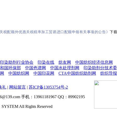
棉花关税配额外优惠关税税率加工贸易进口配额申领有关事项的公告》
下
印染助剂行业协会
印染在线
纺友网
中国纺织经济信息网
和国环保部
中国色谱网
中国水处理剂网
印染助剂分技术委
网
中国纺织网
中国印花网
CTA中国纺织助剂网
纺织导报
换礼
|
网站留言
|
苏ICP备13053754号-2
06@139.com 手机：13961181967 QQ：89902195
EM All Rights Reserved