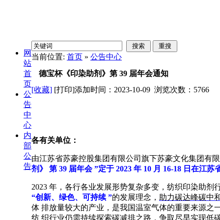
网
当前位置:
首页
»
公告中心
站
首
德宝杯《印染助剂》第 39 届年会通知
页
[收藏]
[打印]
添加时间：2023-10-09 浏览次数：
5766
公
告
中
心
内
各有关单位：
部
公
由江苏省苏豪控股集团有限公司旗下苏豪文化集团有限
告
剂》 第 39 届年会 ”定于 2023 年 10 月 16-18
2023 年，各行各业发展形势复杂多变，纺织印染助
“
创新、绿色、可持续 ”
的发展理念
，
助力碳达峰碳中
体 排放量较大的产业，是我国温室气体的重要来源之一。
纺 织行业仍需持续探索碳减排之路，争取尽早实现低