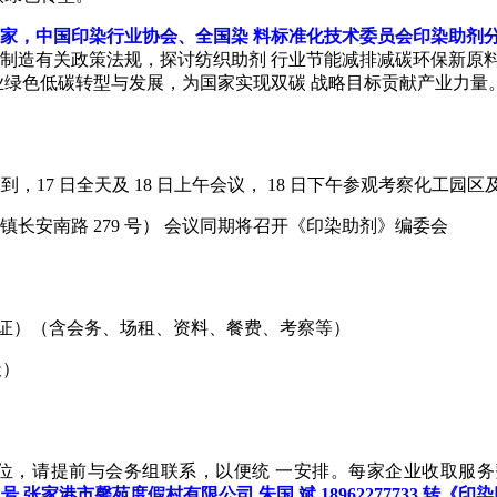
家，中国印染行业协会、全国染 料标准化技术委员会印染助剂
制造有关政策法规，探讨纺织助剂 行业节能减排减碳环保新原
业绿色低碳转型与发展，为国家实现双碳 战略目标贡献产业力量
：00 开始报到，17 日全天及 18 日上午会议， 18 日下午参观考察化
长安南路 279 号） 会议同期将召开《印染助剂》编委会
出示学生证）（含会务、场租、资料、餐费、考察等）
天）
，请提前与会务组联系，以便统 一安排。每家企业收取服务费 
79 号 张家港市馨苑度假村有限公司 朱国 斌 18962277733 转